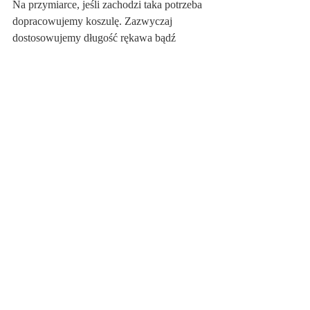
Na przymiarce, jeśli zachodzi taka potrzeba 
dopracowujemy koszulę. Zazwyczaj 
dostosowujemy długość rękawa bądź 
szerokość samej koszuli. Po 5 dniach od 
przymiarki Twoja koszula jest już gotowa i 
czeka na odbiór! 