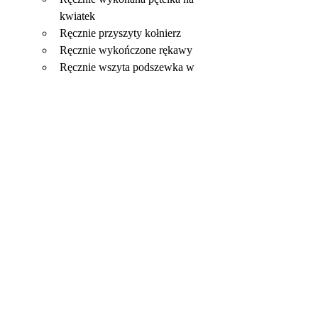
kwiatek
Ręcznie przyszyty kołnierz
Ręcznie wykończone rękawy
Ręcznie wszyta podszewka w 
ramionach
Ręcznie wykończone nogawki
DLACZEGO FULL CANVAS?
Luksusowa tkanina i świetny krój to nie 
wszystko! Ważna jest również konstrukcja, 
czyli wnętrze marynarki. To ona w dużej 
mierze przesądza o jakości i przyjemności 
jej użytkowania. Nasze garnitury i 