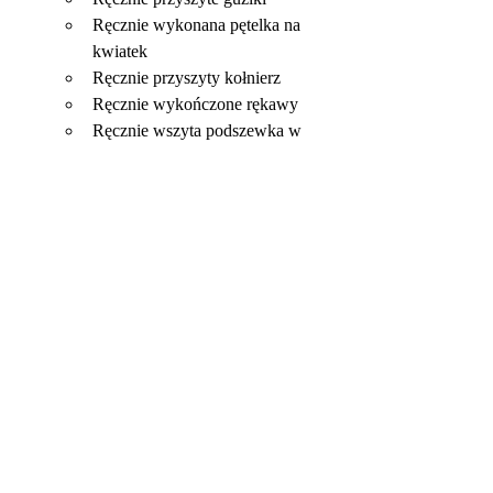
Ręcznie wykonana pętelka na 
kwiatek
Ręcznie przyszyty kołnierz
Ręcznie wykończone rękawy
Ręcznie wszyta podszewka w 
ramionach
Ręcznie wykończone nogawki
DLACZEGO FULL CANVAS?
Luksusowa tkanina i świetny krój to nie 
wszystko! Ważna jest również konstrukcja, 
czyli wnętrze marynarki. To ona w dużej 
mierze przesądza o jakości i przyjemności 